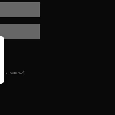
есь c
политикой